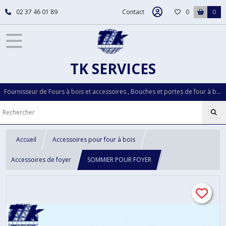
02 37 46 01 89
Contact
0
0
TK SERVICES
Fournisseur de Fours à bois et accessoires , Bouches et portes de four à bois...Pièces détachées LOISELET depuis plus de 30 ans
Accueil
Accessoires pour four à bois
Accessoires de foyer
SOMMIER POUR FOYER