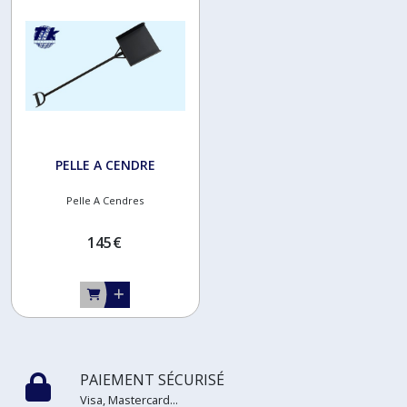
MANCHE
DE
PELLE
(5)
RACLEUR
DE
PELLE A CENDRE
BRAISE
(2)
Pelle A Cendres
145
€
BROSSES
A
CENDRES
(2)
DOUILLE
ECOUVILLON
PAIEMENT SÉCURISÉ
(1)
Visa, Mastercard...