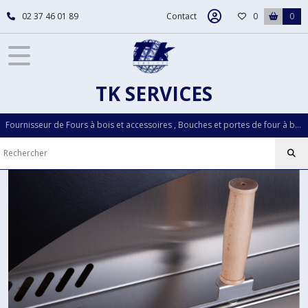
Fermer
02 37 46 01 89
Contact
0
0
FILTRES
Tous
TK SERVICES
les
produits
Fournisseur de Fours à bois et accessoires , Bouches et portes de four à bois...Pièces détachées LOISELET depuis plus de 30 ans
Fours
a
bois
FOUR
GRILLY
(1)
four
GRAND
MÈRE
(5)