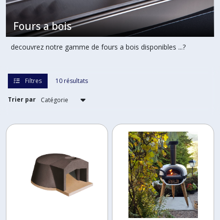
FOUR
Fours a bois
ROSSOFUOCO
(4)
decouvrez notre gamme de fours a bois disponibles ...?
Afficher
Filtres
10 résultats
les
résultats
Trier par