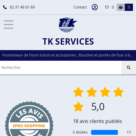
02 37 46 01 89
Contact
0
0
TK SERVICES
Fournisseur de Fours à bois et accessoires , Bouches et portes de four à bois...Pièces détachées LOISELET depuis plus de 30 ans
5,0
18 avis clients publiés
5 étoiles
17