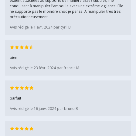
étaient attachées au supports de manière assez subtiles, me
conduisant à manipuler l'ampoule avec une extrême vigilance. Elle
ne supporte pas le moindre choc je pense. A manipuler très très
précautionneusement...
Avis rédigé le 1 avr. 2024 par cyril B
bien
Avis rédigé le 23 févr. 2024 par francis M
parfait
Avis rédigé le 16 janv. 2024 par bruno B