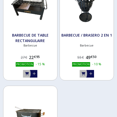
BARBECUE DE TABLE
BARBECUE / BRASERO 2 EN 1
RECTANGULAIRE
Barbecue
Barbecue
€
95
€
50
22
49
27
€
55
€
-
15
%
-
10
%
PROMOTION
PROMOTION