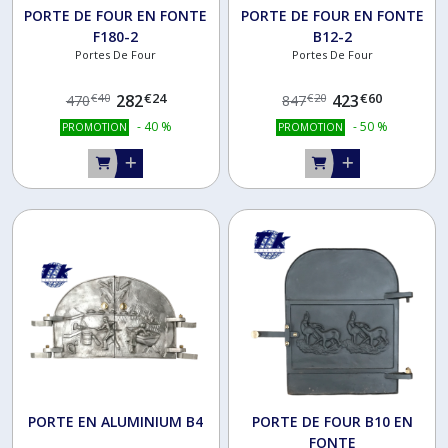
PORTE DE FOUR EN FONTE
PORTE DE FOUR EN FONTE
F180-2
B12-2
Portes De Four
Portes De Four
€
24
€
60
282
423
€
40
€
20
470
847
-
40
%
-
50
%
PROMOTION
PROMOTION
PORTE EN ALUMINIUM B4
PORTE DE FOUR B10 EN
FONTE