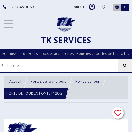
02 37 46 01 89
Contact
0
0
TK SERVICES
Fournisseur de Fours à bois et accessoires , Bouches et portes de four à bois...Pièces détachées LOISELET depuis plus de 30 ans
Accueil
Portes de four à bois
Portes de four
PORTE DE FOUR EN FONTE F120-2