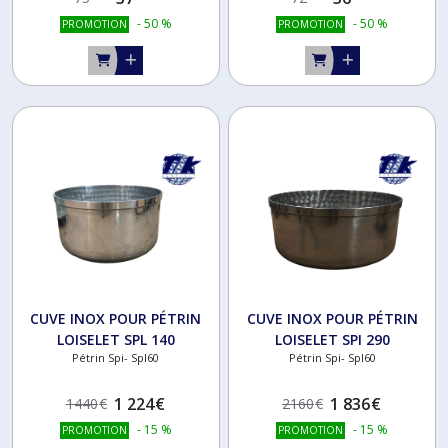
-
50
%
-
50
%
PROMOTION
PROMOTION
CUVE INOX POUR PÉTRIN
CUVE INOX POUR PÉTRIN
LOISELET SPL 140
LOISELET SPI 290
Pétrin Spi- Spl60
Pétrin Spi- Spl60
1 224
€
1 836
€
1440
€
2160
€
-
15
%
-
15
%
PROMOTION
PROMOTION