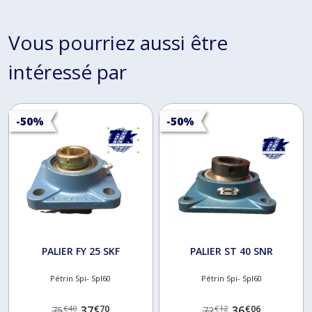
Vous pourriez aussi être
intéressé par
-50%
-50%
PALIER FY 25 SKF
PALIER ST 40 SNR
Pétrin Spi- Spl60
Pétrin Spi- Spl60
€
70
€
06
37
36
€
40
€
12
75
72