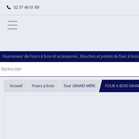
02 37 46 01 89
Fournisseur de Fours à bois et accessoires , Bouches et portes de four à bois
Accueil
Fours a bois
four GRAND MÈRE
FOUR A BOIS GRAN